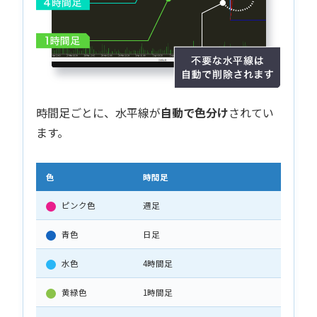
時間足ごとに、水平線が
自動で色分け
されてい
ます。
色
時間足
ピンク色
週足
青色
日足
水色
4時間足
黄緑色
1時間足